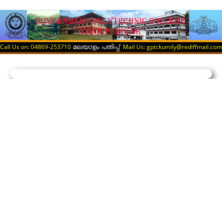
Call Us on: 04869-253710
Mail Us: gptckumily@rediffmail.com
മലയാളം പതിപ്പ്